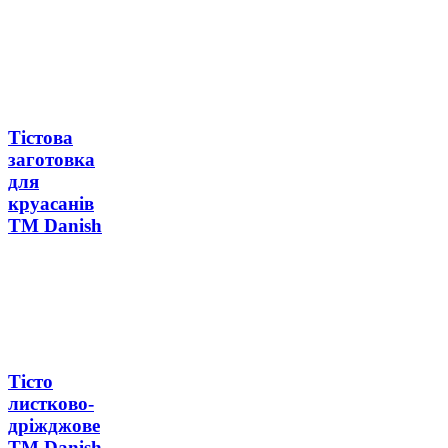
Тістова
заготовка
для
круасанів
ТМ Danish
Тісто
листково-
дріжджове
ТМ Danish