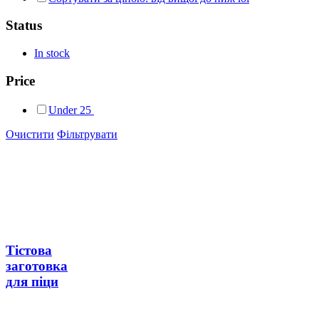
Status
In stock
Price
Under
25
Очистити
Фільтрувати
Тістова
заготовка
для піци