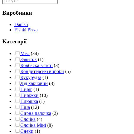
rating
Виробники
Danish
FIshki Pizza
Категорії
Misc
(34)
Завиток
(1)
Ковбаска в тісті
(3)
Кондитерські вироби
(5)
Кукурудза
(1)
Лід харчовий
(3)
Пиріг
(1)
Пиріжки
(10)
Плюшка
(1)
Піца
(12)
Сирна палочка
(2)
Слойка
(4)
Слойка Міні
(8)
Снеки
(1)