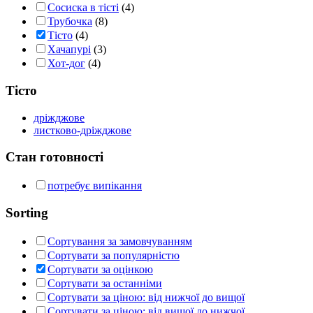
Сосиска в тісті
(4)
Трубочка
(8)
Тісто
(4)
Хачапурі
(3)
Хот-дог
(4)
Тісто
дріжджове
листково-дріжджове
Стан готовності
потребує випікання
Sorting
Сортування за замовчуванням
Сортувати за популярністю
Сортувати за оцінкою
Сортувати за останніми
Сортувати за ціною: від нижчої до вищої
Сортувати за ціною: від вищої до нижчої