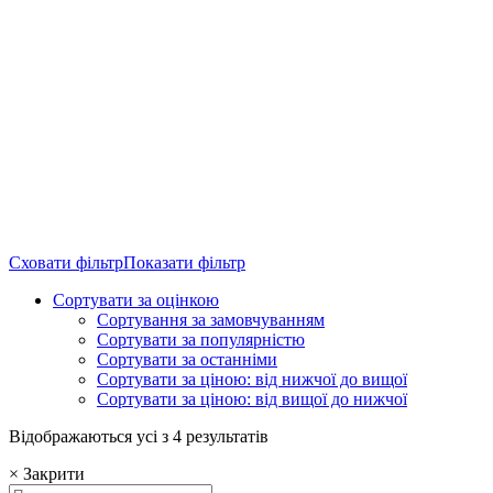
Сховати фільтр
Показати фільтр
Сортувати за оцінкою
Сортування за замовчуванням
Сортувати за популярністю
Сортувати за останніми
Сортувати за ціною: від нижчої до вищої
Сортувати за ціною: від вищої до нижчої
Sorted
Відображаються усі з 4 результатів
by
×
Закрити
average