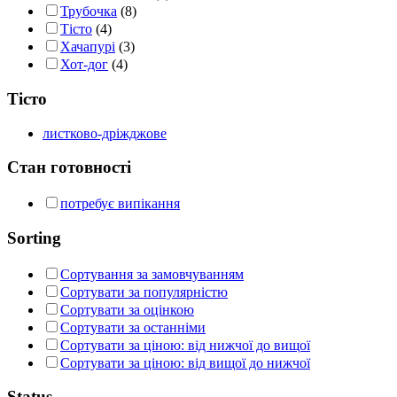
Трубочка
(8)
Тісто
(4)
Хачапурі
(3)
Хот-дог
(4)
Тісто
листково-дріжджове
Стан готовності
потребує випікання
Sorting
Сортування за замовчуванням
Сортувати за популярністю
Сортувати за оцінкою
Сортувати за останніми
Сортувати за ціною: від нижчої до вищої
Сортувати за ціною: від вищої до нижчої
Status