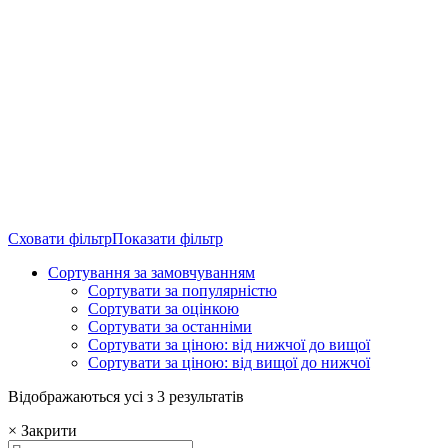
Сховати фільтр
Показати фільтр
Сортування за замовчуванням
Сортувати за популярністю
Сортувати за оцінкою
Сортувати за останніми
Сортувати за ціною: від нижчої до вищої
Сортувати за ціною: від вищої до нижчої
Відображаються усі з 3 результатів
×
Закрити