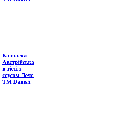
Ковбаска
Австрійська
в тісті з
соусом Лечо
ТМ Danish