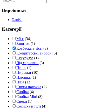
Виробники
Danish
Категорії
Misc
(34)
Завиток
(1)
Ковбаска в тісті
(3)
Кондитерські вироби
(5)
Кукурудза
(1)
Лід харчовий
(3)
Пиріг
(1)
Пиріжки
(10)
Плюшка
(1)
Піца
(12)
Сирна палочка
(2)
Слойка
(4)
Слойка Міні
(8)
Снеки
(1)
Сосиска в тісті
(4)