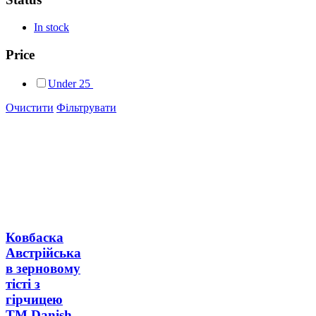
In stock
Price
Under
25
Очистити
Фільтрувати
Ковбаска
Австрійська
в зерновому
тісті з
гірчицею
ТМ Danish