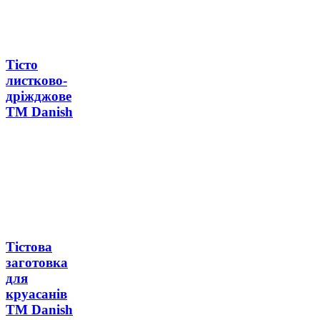
Тісто
листково-
дріжджове
ТМ Danish
Тістова
заготовка
для
круасанів
ТМ Danish