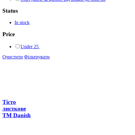
Status
In stock
Price
Under
25
Очистити
Фільтрувати
Тісто
листкове
ТМ Danish