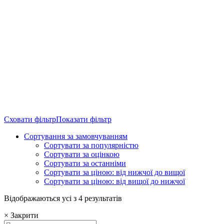
Сховати фільтр
Показати фільтр
Сортування за замовчуванням
Сортувати за популярністю
Сортувати за оцінкою
Сортувати за останніми
Сортувати за ціною: від нижчої до вищої
Сортувати за ціною: від вищої до нижчої
Відображаються усі з 4 результатів
×
Закрити