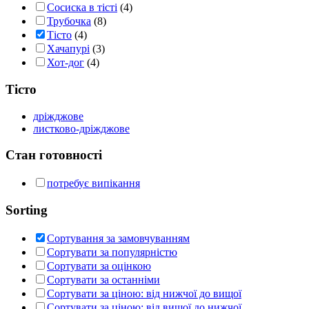
Сосиска в тісті
(4)
Трубочка
(8)
Тісто
(4)
Хачапурі
(3)
Хот-дог
(4)
Тісто
дріжджове
листково-дріжджове
Стан готовності
потребує випікання
Sorting
Сортування за замовчуванням
Сортувати за популярністю
Сортувати за оцінкою
Сортувати за останніми
Сортувати за ціною: від нижчої до вищої
Сортувати за ціною: від вищої до нижчої