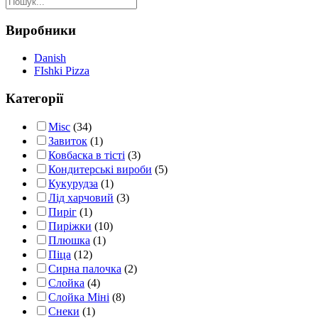
Виробники
Danish
FIshki Pizza
Категорії
Misc
(34)
Завиток
(1)
Ковбаска в тісті
(3)
Кондитерські вироби
(5)
Кукурудза
(1)
Лід харчовий
(3)
Пиріг
(1)
Пиріжки
(10)
Плюшка
(1)
Піца
(12)
Сирна палочка
(2)
Слойка
(4)
Слойка Міні
(8)
Снеки
(1)