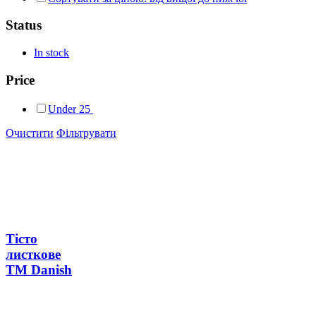
Status
In stock
Price
Under
25
Очистити
Фільтрувати
Тісто
листкове
ТМ Danish