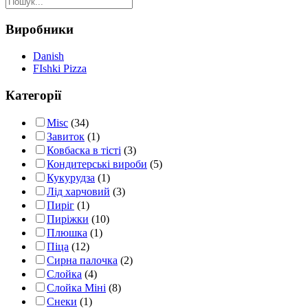
low
to
high
Виробники
Danish
FIshki Pizza
Категорії
Misc
(34)
Завиток
(1)
Ковбаска в тісті
(3)
Кондитерські вироби
(5)
Кукурудза
(1)
Лід харчовий
(3)
Пиріг
(1)
Пиріжки
(10)
Плюшка
(1)
Піца
(12)
Сирна палочка
(2)
Слойка
(4)
Слойка Міні
(8)
Снеки
(1)