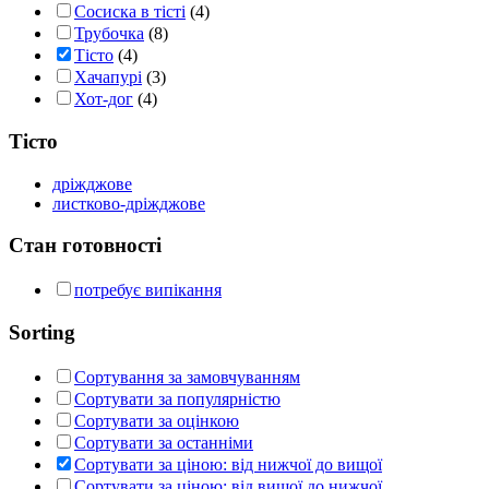
Сосиска в тісті
(4)
Трубочка
(8)
Тісто
(4)
Хачапурі
(3)
Хот-дог
(4)
Тісто
дріжджове
листково-дріжджове
Стан готовності
потребує випікання
Sorting
Сортування за замовчуванням
Сортувати за популярністю
Сортувати за оцінкою
Сортувати за останніми
Сортувати за ціною: від нижчої до вищої
Сортувати за ціною: від вищої до нижчої