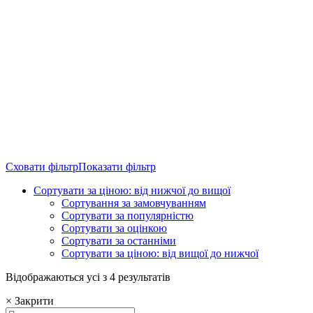
Сховати фільтр
Показати фільтр
Сортувати за ціною: від нижчої до вищої
Сортування за замовчуванням
Сортувати за популярністю
Сортувати за оцінкою
Сортувати за останніми
Сортувати за ціною: від вищої до нижчої
Sorted
Відображаються усі з 4 результатів
by
×
Закрити
price: