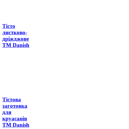
Тісто
листково-
дріжджове
ТМ Danish
Тістова
заготовка
для
круасанів
ТМ Danish