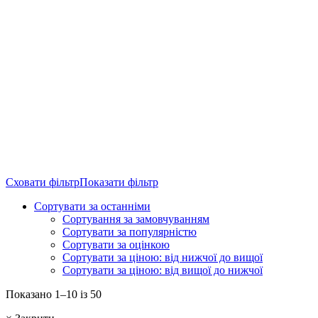
Сховати фільтр
Показати фільтр
Сортувати за останніми
Сортування за замовчуванням
Сортувати за популярністю
Сортувати за оцінкою
Сортувати за ціною: від нижчої до вищої
Сортувати за ціною: від вищої до нижчої
Sorted
Показано 1–10 із 50
by