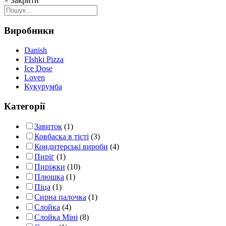
×
Закрити
latest
Виробники
Danish
FIshki Pizza
Ice Dose
Loven
Кукурумба
Категорії
Завиток
(1)
Ковбаска в тісті
(3)
Кондитерські вироби
(4)
Пиріг
(1)
Пиріжки
(10)
Плюшка
(1)
Піца
(1)
Сирна палочка
(1)
Слойка
(4)
Слойка Міні
(8)