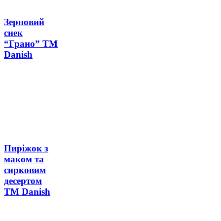
Зерновий
снек
“Грано” ТМ
Danish
Пиріжок з
маком та
сирковим
десертом
ТМ Danish