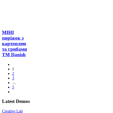
МІНІ
пиріжок з
картоплею
та грибами
ТМ Danish
1
2
3
…
5
Latest Demos
Creative Lab