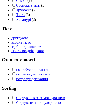
Снеки
(1)
Сосиска в тісті
(3)
Трубочка
(7)
Тісто
(3)
Хачапурі
(2)
Тісто
дріжджове
здобне тісто
здобно-дріжджове
листково-дріжджове
Стан готовності
потребує випікання
потребує дефростації
потребує допікання
Sorting
Сортування за замовчуванням
Сортувати за популярністю