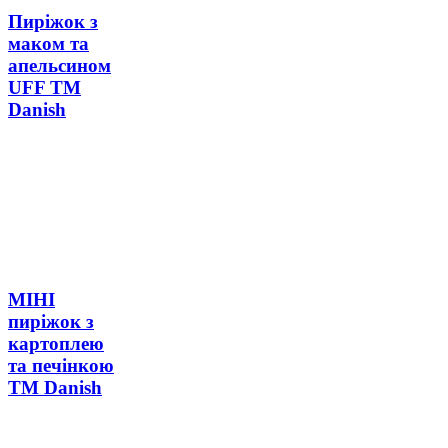
Пиріжок з
маком та
апельсином
UFF ТМ
Danish
МІНІ
пиріжок з
картоплею
та печінкою
ТМ Danish