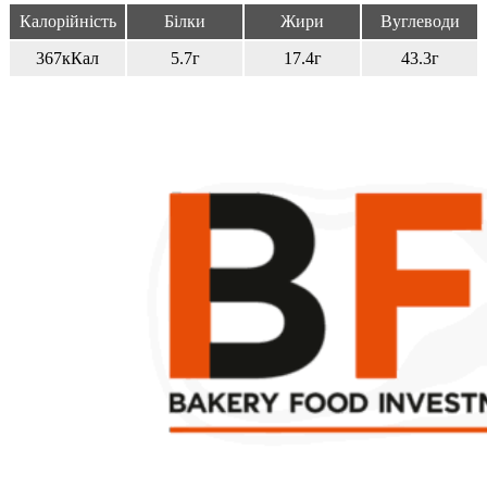
Калорійність
Білки
Жири
Вуглеводи
367кКал
5.7г
17.4г
43.3г