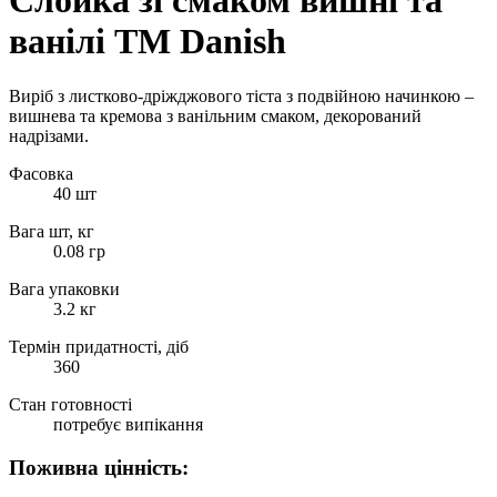
Слойка зі смаком вишні та
ванілі ТМ Danish
Виріб з листково-дріжджового тіста з подвійною начинкою –
вишнева та кремова з ванільним смаком, декорований
надрізами.
Фасовка
40 шт
Вага шт, кг
0.08 гр
Вага упаковки
3.2 кг
Термін придатності, діб
360
Стан готовності
потребує випікання
Поживна цінність: