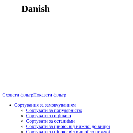
Danish
Сховати фільтр
Показати фільтр
Сортування за замовчуванням
Сортувати за популярністю
Сортувати за оцінкою
Сортувати за останніми
Сортувати за ціною: від нижчої до вищої
Сортувати за ціною: від вищої до нижчої