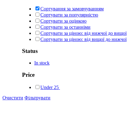
Сортування за замовчуванням
Сортувати за популярністю
Сортувати за оцінкою
Сортувати за останніми
Сортувати за ціною: від нижчої до вищої
Сортувати за ціною: від вищої до нижчої
Status
In stock
Price
Under
25
Очистити
Фільтрувати