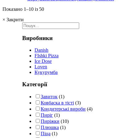
Показано 1–10 із 50
×
Закрити
Виробники
Danish
FIshki Pizza
Ice Dose
Loven
Кукурумба
Категорії
Завиток
(1)
Ковбаска в тісті
(3)
Кондитерські вироби
(4)
Пиріг
(1)
Пиріжки
(10)
Плюшка
(1)
Піца
(1)