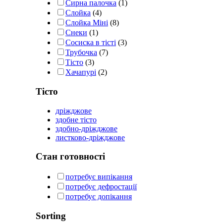
Сирна палочка
(1)
Слойка
(4)
Слойка Міні
(8)
Снеки
(1)
Сосиска в тісті
(3)
Трубочка
(7)
Тісто
(3)
Хачапурі
(2)
Тісто
дріжджове
здобне тісто
здобно-дріжджове
листково-дріжджове
Стан готовності
потребує випікання
потребує дефростації
потребує допікання
Sorting