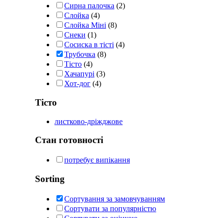
Сирна палочка
(2)
Слойка
(4)
Слойка Міні
(8)
Снеки
(1)
Сосиска в тісті
(4)
Трубочка
(8)
Тісто
(4)
Хачапурі
(3)
Хот-дог
(4)
Тісто
листково-дріжджове
Стан готовності
потребує випікання
Sorting
Сортування за замовчуванням
Сортувати за популярністю