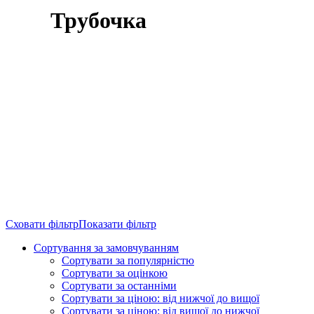
Трубочка
Сховати фільтр
Показати фільтр
Сортування за замовчуванням
Сортувати за популярністю
Сортувати за оцінкою
Сортувати за останніми
Сортувати за ціною: від нижчої до вищої
Сортувати за ціною: від вищої до нижчої