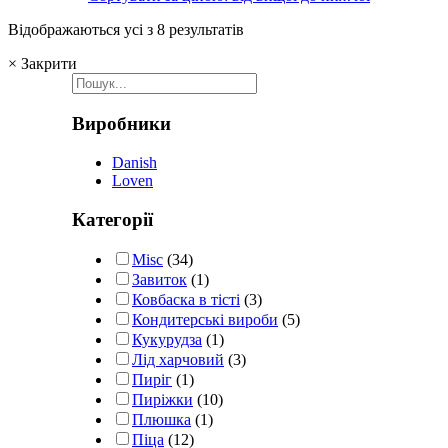
Відображаються усі з 8 результатів
×
Закрити
Виробники
Danish
Loven
Категорії
Misc
(34)
Завиток
(1)
Ковбаска в тісті
(3)
Кондитерські вироби
(5)
Кукурудза
(1)
Лід харчовий
(3)
Пиріг
(1)
Пиріжки
(10)
Плюшка
(1)
Піца
(12)