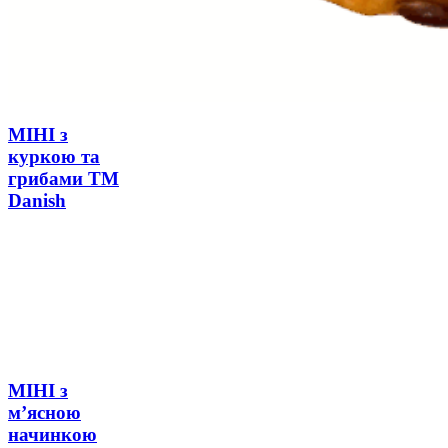
МІНІ з
куркою та
грибами ТМ
Danish
МІНІ з
м’ясною
начинкою