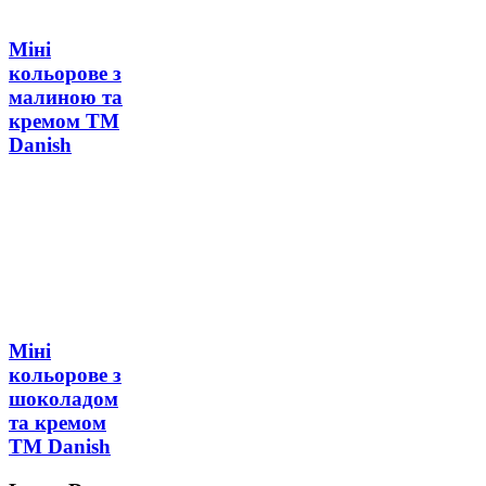
Міні
кольорове з
малиною та
кремом ТМ
Danish
Міні
кольорове з
шоколадом
та кремом
ТМ Danish