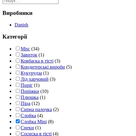
low
to
high
Виробники
Danish
Категорії
Misc
(34)
Завиток
(1)
Ковбаска в тісті
(3)
Кондитерські вироби
(5)
Кукурудза
(1)
Лід харчовий
(3)
Пиріг
(1)
Пиріжки
(10)
Плюшка
(1)
Піца
(12)
Сирна палочка
(2)
Слойка
(4)
Слойка Міні
(8)
Снеки
(1)
Сосиска в тісті
(4)