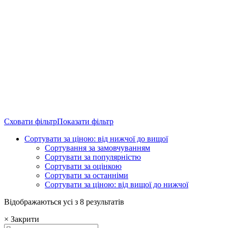
Сховати фільтр
Показати фільтр
Сортувати за ціною: від нижчої до вищої
Сортування за замовчуванням
Сортувати за популярністю
Сортувати за оцінкою
Сортувати за останніми
Сортувати за ціною: від вищої до нижчої
Sorted
Відображаються усі з 8 результатів
by
×
Закрити
price: