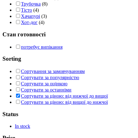
Трубочка
(8)
Тісто
(4)
Хачапурі
(3)
Хот-дог
(4)
Стан готовності
потребує випікання
Sorting
Сортування за замовчуванням
Сортувати за популярністю
Сортувати за оцінкою
Сортувати за останніми
Сортувати за ціною: від нижчої до вищої
Сортувати за ціною: від вищої до нижчої
Status
In stock
Price