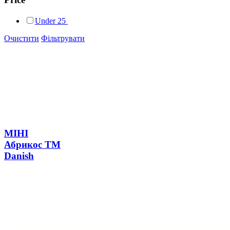
Under
25
Очистити
Фільтрувати
МІНІ
Абрикос ТМ
Danish