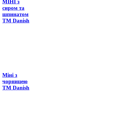
МІНІ з
сиром та
шпинатом
ТМ Danish
Міні з
чорницею
ТМ Danish