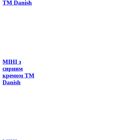
ТМ Danish
МІНІ з
сирним
кремом ТМ
Danish