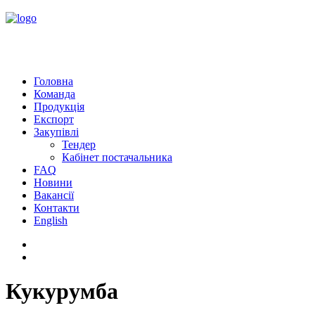
Головна
Команда
Продукція
Експорт
Закупівлі
Тендер
Кабінет постачальника
FAQ
Новини
Вакансії
Контакти
English
Кукурумба