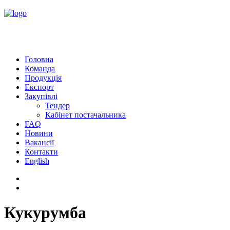
Головна
Команда
Продукція
Експорт
Закупівлі
Тендер
Кабінет постачальника
FAQ
Новини
Вакансії
Контакти
English
Кукурумба