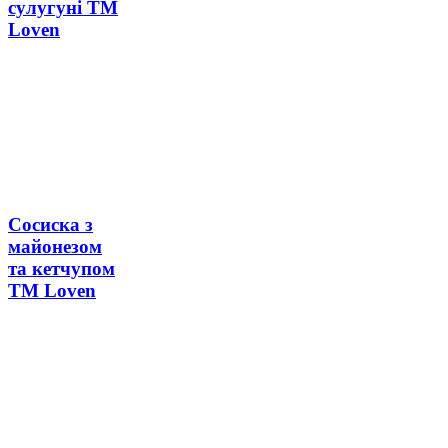
сулугуні ТМ
Loven
Сосиска з
майонезом
та кетчупом
ТМ Loven