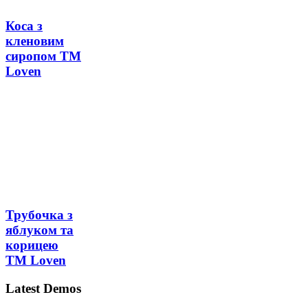
Коса з
кленовим
сиропом ТМ
Loven
Трубочка з
яблуком та
корицею
ТМ Loven
Latest Demos