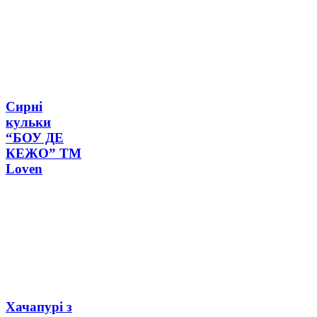
Сирні
кульки
“БОУ ДЕ
КЕЖО” ТМ
Loven
Хачапурі з