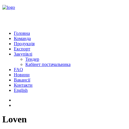
Головна
Команда
Продукція
Експорт
Закупівлі
Тендер
Кабінет постачальника
FAQ
Новини
Вакансії
Контакти
English
Loven