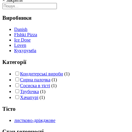
×
Закрити
popularity
Виробники
Danish
FIshki Pizza
Ice Dose
Loven
Кукурумба
Категорії
Кондитерські вироби
(1)
Сирна палочка
(1)
Сосиска в тісті
(1)
Трубочка
(1)
Хачапурі
(1)
Тісто
листково-дріжджове
Стан готовності