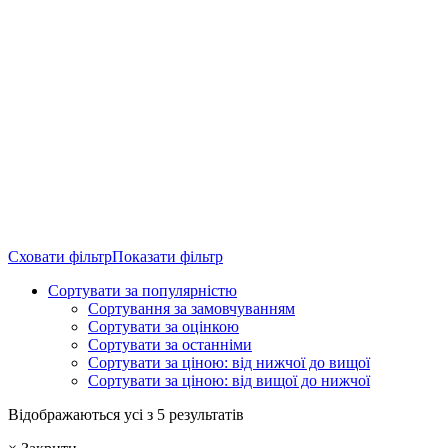
Сховати фільтр
Показати фільтр
Сортувати за популярністю
Сортування за замовчуванням
Сортувати за оцінкою
Сортувати за останніми
Сортувати за ціною: від нижчої до вищої
Сортувати за ціною: від вищої до нижчої
Sorted
Відображаються усі з 5 результатів
by