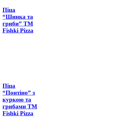
Піца
“Шинка та
гриби” ТМ
Fishki Pizza
Піца
“Понтіно” з
куркою та
грибами ТМ
Fishki Pizza