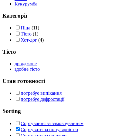
Кукурумба
Категорії
Піца
(11)
Тісто
(1)
Хот-дог
(4)
Тісто
дріжджове
здобне тісто
Стан готовності
потребує випікання
потребує дефростації
Sorting
Сортування за замовчуванням
Сортувати за популярністю
Сортувати за оцінкою