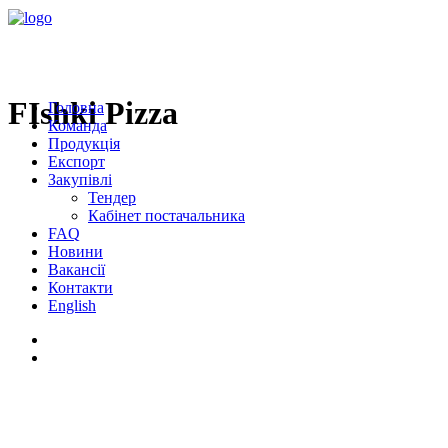
FIshki Pizza
Головна
Команда
Продукція
Експорт
Закупівлі
Тендер
Кабінет постачальника
FAQ
Новини
Вакансії
Контакти
English