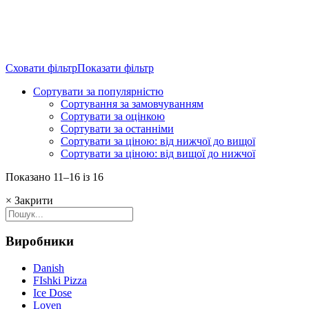
Сховати фільтр
Показати фільтр
Сортувати за популярністю
Сортування за замовчуванням
Сортувати за оцінкою
Сортувати за останніми
Сортувати за ціною: від нижчої до вищої
Сортувати за ціною: від вищої до нижчої
Sorted
Показано 11–16 із 16
by
×
Закрити
popularity
Виробники
Danish
FIshki Pizza
Ice Dose
Loven