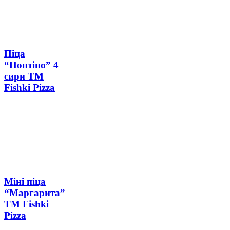
Піца
“Понтіно” 4
сири ТМ
Fishki Pizza
Міні піца
“Маргарита”
ТМ Fishki
Pizza