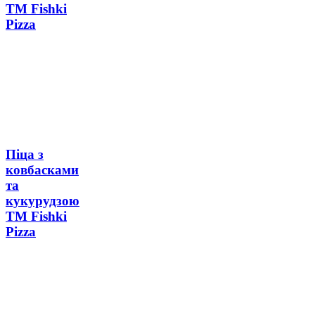
ТМ Fishki
Pizza
Піца з
ковбасками
та
кукурудзою
ТМ Fishki
Pizza