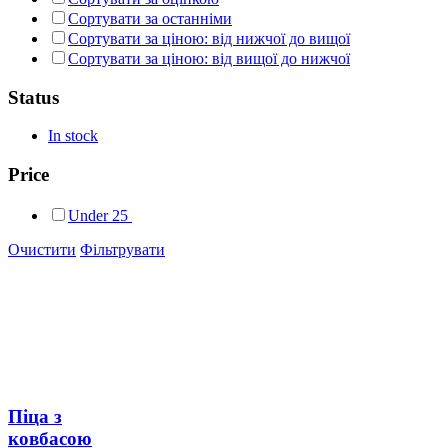
Сортувати за останніми
Сортувати за ціною: від нижчої до вищої
Сортувати за ціною: від вищої до нижчої
Status
In stock
Price
Under
25
Очистити
Фільтрувати
Піца з
ковбасою