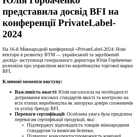
Юлія Горбаченко
представила досвід BFI на
конференції PrivateLabel-
2024
На 16-й Міжнародній конференції «PrivateLabel-2024: Нові
вектори в розвитку ВТМ — український та зарубіжний
досвід» заступниця генерального директора Юлія Горбаченко
розповіла про управління якістю виробництва торгової марки
BFI.
Ключові моменти виступу:
Важливість якості:
Юлія наголосила на необхідності
дотримання високих стандартів якості та контролю на
всіх етапах виробництва як запоруки довіри споживачів
та успіху бренду BFI.
Переваги сертифікації:
Особлива увага була приділена
перевагам сертифікації продукції, яка:
Підтверджує відповідність товарів міжнародним
стандартам та вимогам безпеки.
Підвищує конкурентоспроможність компанії.