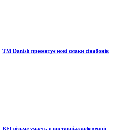
ТМ Danish презентує нові смаки сінабонів
BFI візьме участь у виставці-конференції