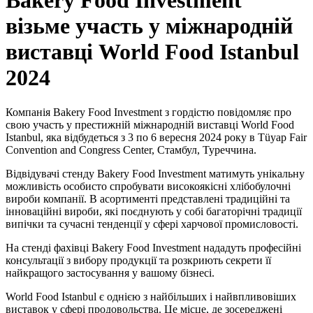
Bakery Food Investment
візьме участь у міжнародній
виставці World Food Istanbul
2024
Компанія Bakery Food Investment з гордістю повідомляє про
свою участь у престижній міжнародній виставці World Food
Istanbul, яка відбудеться з 3 по 6 вересня 2024 року в Tüyap Fair
Convention and Congress Center, Стамбул, Туреччина.
Відвідувачі стенду Bakery Food Investment матимуть унікальну
можливість особисто спробувати високоякісні хлібобулочні
вироби компанії. В асортименті представлені традиційні та
інноваційні вироби, які поєднують у собі багаторічні традиції
випічки та сучасні тенденції у сфері харчової промисловості.
На стенді фахівці Bakery Food Investment нададуть професійні
консультації з вибору продукції та розкриють секрети її
найкращого застосування у вашому бізнесі.
World Food Istanbul є однією з найбільших і найвпливовіших
виставок у сфері продовольства. Це місце, де зосереджені